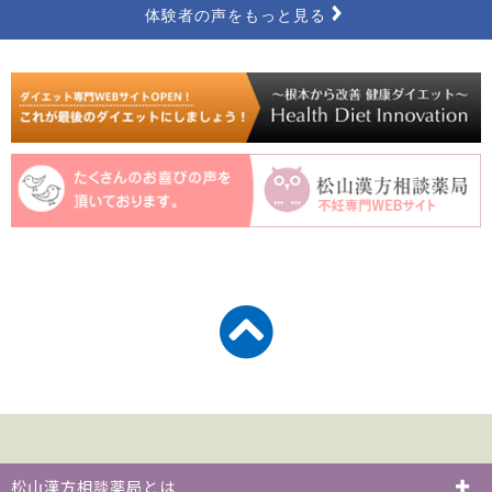
体験者の声をもっと見る
松山漢方相談薬局とは