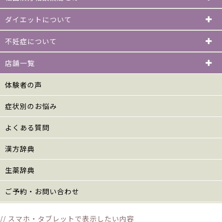
ダイエットについて
不妊症について
店舗一覧
体験者の声
症状別のお悩み
よくある質問
漢方辞典
生薬辞典
ご予約・お問い合わせ
// スマホ・タブレットで表示したい内容