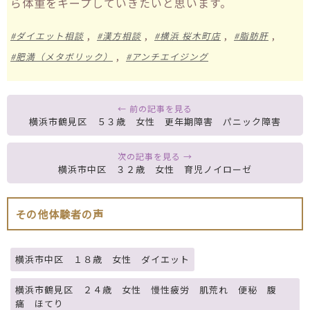
ら体重をキープしていきたいと思います。
,
,
,
,
ダイエット相談
漢方相談
横浜 桜木町店
脂肪肝
,
肥満（メタボリック）
アンチエイジング
横浜市鶴見区 ５３歳 女性 更年期障害 パニック障害
横浜市中区 ３２歳 女性 育児ノイローゼ
その他体験者の声
横浜市中区 １８歳 女性 ダイエット
横浜市鶴見区 ２４歳 女性 慢性疲労 肌荒れ 便秘 腹
痛 ほてり