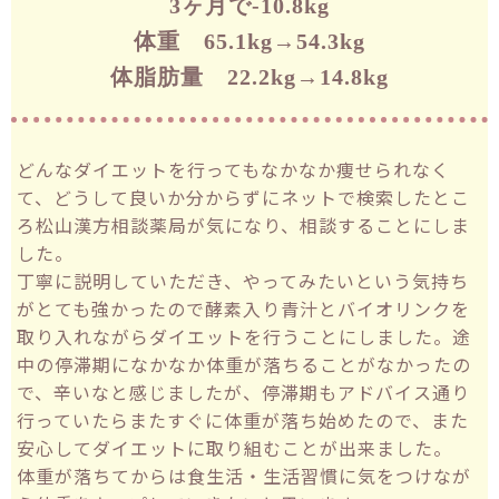
3ヶ月で-10.8kg
体重 65.1kg→54.3kg
体脂肪量 22.2kg→14.8kg
どんなダイエットを行ってもなかなか痩せられなく
て、どうして良いか分からずにネットで検索したとこ
ろ松山漢方相談薬局が気になり、相談することにしま
した。
丁寧に説明していただき、やってみたいという気持ち
がとても強かったので酵素入り青汁とバイオリンクを
取り入れながらダイエットを行うことにしました。途
中の停滞期になかなか体重が落ちることがなかったの
で、辛いなと感じましたが、停滞期もアドバイス通り
行っていたらまたすぐに体重が落ち始めたので、また
安心してダイエットに取り組むことが出来ました。
体重が落ちてからは食生活・生活習慣に気をつけなが