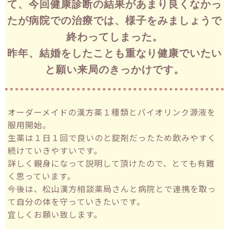
て、今回健康診断の結果があまり良くなかっ
たが病院での治療では、様子をみましょうで
終わってしまった。
昨年、結婚をしたことも重なり健康でいたい
と願い来局のきっかけです。
オーダーメイドの漢方薬１種類とバイオリンク源液を
服用開始。
生薬は１日１回で良いのと錠剤だったため飲みやすく
続けていきやすいです。
詳しく親身になって説明して頂けたので、とても有難
く思っています。
今後は、松山漢方相談薬局さんと病院とで連携を取っ
て自分の体を守っていきたいです。
宜しくお願い致します。