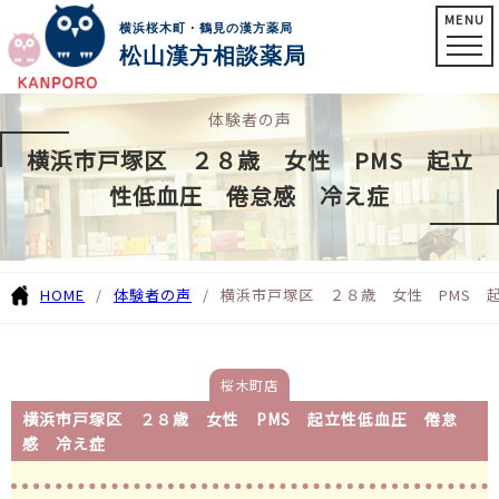
MENU
横浜桜木町・鶴見の漢方薬局
松山漢方相談薬局
体験者の声
横浜市戸塚区 ２８歳 女性 PMS 起立
性低血圧 倦怠感 冷え症
HOME
体験者の声
横浜市戸塚区 ２８歳 女性 PMS 
桜木町店
横浜市戸塚区 ２８歳 女性 PMS 起立性低血圧 倦怠
感 冷え症