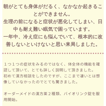
朝がとても身体がだるく、なかなか起きるこ
とができません。
生理の前になると症状が悪化してしまい、日
中も耐え難い眠気で困っています。
一年中、冷え症にも悩んでいて、根本的に改
善しないといけないと思い来局しました。
１つ１つの症状をみるのではなく、体全体の機能を確
認して頂いて、とても詳しく説明して頂きました。
初めて漢方相談をしたのですが、ここまで凄いとは想
像していなかったのでとても驚きました。
オーダーメイドの漢方薬２種類、バイオリンク錠を服
用開始。