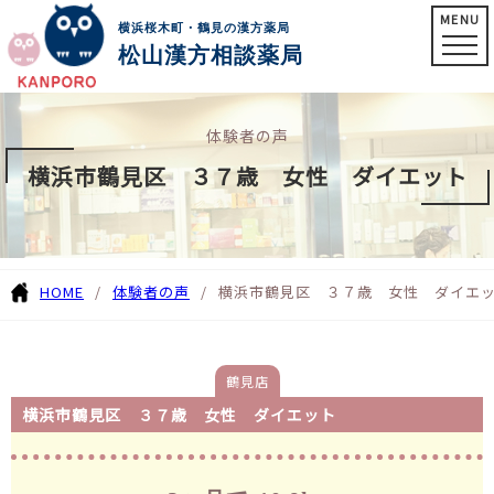
MENU
横浜桜木町・鶴見の漢方薬局
松山漢方相談薬局
体験者の声
横浜市鶴見区 ３７歳 女性 ダイエット
HOME
体験者の声
横浜市鶴見区 ３７歳 女性 ダイエ
鶴見店
横浜市鶴見区 ３７歳 女性 ダイエット