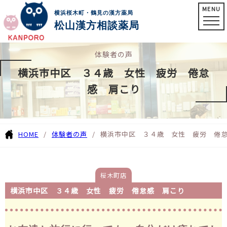
MENU
横浜桜木町・鶴見の漢方薬局
松山漢方相談薬局
体験者の声
横浜市中区 ３４歳 女性 疲労 倦怠
感 肩こり
HOME
体験者の声
横浜市中区 ３４歳 女性 疲労 倦
桜木町店
横浜市中区 ３４歳 女性 疲労 倦怠感 肩こり