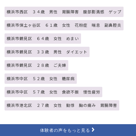
横浜市西区 ３４歳 男性 胃腸障害 腹部膨満感 ゲップ
横浜市保土ヶ谷区 ６１歳 女性 花粉症 喘息 副鼻腔炎
横浜市鶴見区 ６４歳 女性 めまい
横浜市鶴見区 ３３歳 男性 ダイエット
横浜市鶴見区 ２８歳 ご夫婦
横浜市中区 ５２歳 女性 糖尿病
横浜市中区 ５７歳 女性 食欲不振 慢性疲労
横浜市港北区 ２７歳 女性 動悸 胸の痛み 胃腸障害
体験者の声をもっと見る