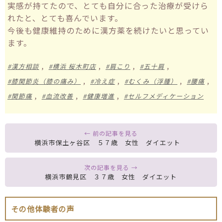
実感が持てたので、とても自分に合った治療が受けら
れたと、とても喜んでいます。
今後も健康維持のために漢方薬を続けたいと思ってい
ます。
,
,
,
,
漢方相談
横浜 桜木町店
肩こり
五十肩
,
,
,
,
膝関節炎（膝の痛み）
冷え症
むくみ（浮腫）
腰痛
,
,
,
関節痛
血流改善
健康増進
セルフメディケーション
横浜市保土ヶ谷区 ５７歳 女性 ダイエット
横浜市鶴見区 ３７歳 女性 ダイエット
その他体験者の声