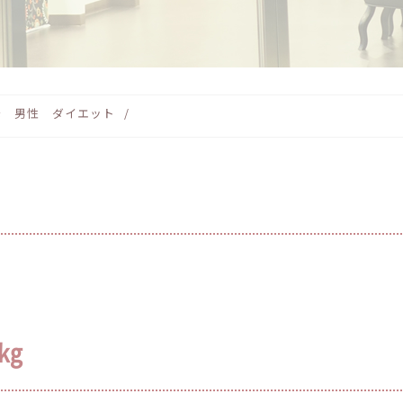
歳 男性 ダイエット
9㎏