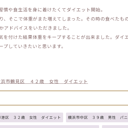
習慣や食生活を身に着けたくてダイエット開始。
り、そこで体重がまた増えてしまった。その時の食べたも
かアドバイスをいただきました。
気を付けた結果体重をキープすることが出来ました。ダイ
ープしていきたいと思います。
横浜市鶴見区 ４２歳 女性 ダイエット
市港区 ３２歳 女性 ダイエット
横浜市中区 ３９歳 男性 パニ