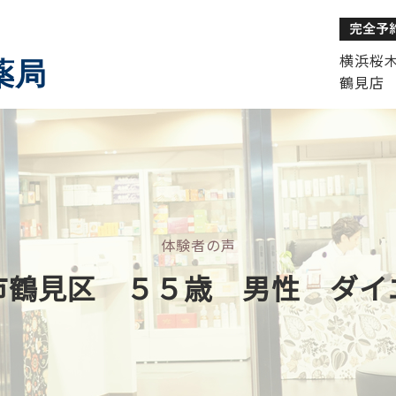
横浜桜木町
薬局
鶴見店 
体験者の声
市鶴見区 ５５歳 男性 ダイ