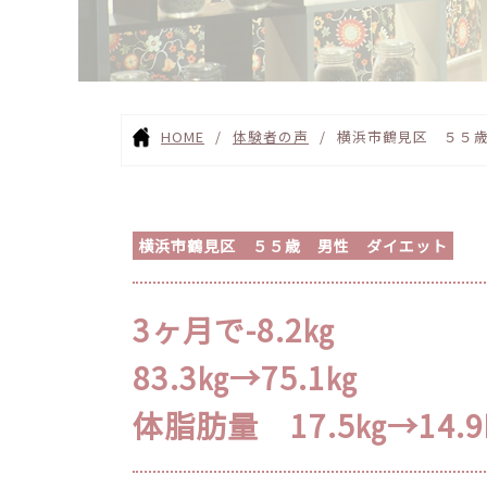
HOME
体験者の声
横浜市鶴見区 ５５
横浜市鶴見区 ５５歳 男性 ダイエット
3ヶ月で-8.2㎏
83.3㎏→75.1㎏
体脂肪量 17.5㎏→14.