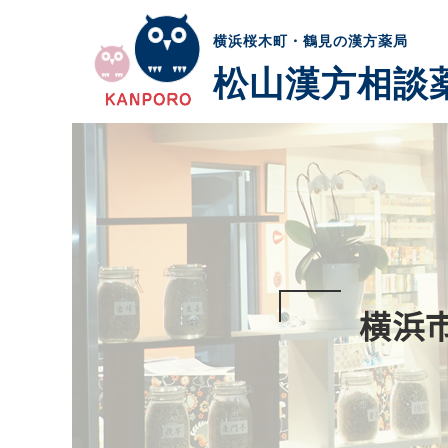
横浜桜木町・鶴見の漢方薬局
松山漢方相談
横浜