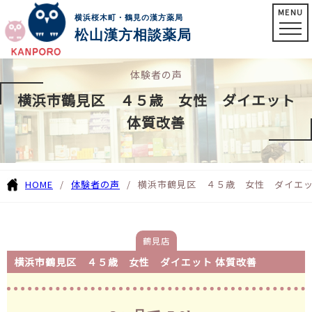
MENU
横浜桜木町・鶴見の漢方薬局
松山漢方相談薬局
体験者の声
横浜市鶴見区 ４５歳 女性 ダイエット
体質改善
HOME
体験者の声
横浜市鶴見区 ４５歳 女性 ダイエッ
鶴見店
横浜市鶴見区 ４５歳 女性 ダイエット 体質改善