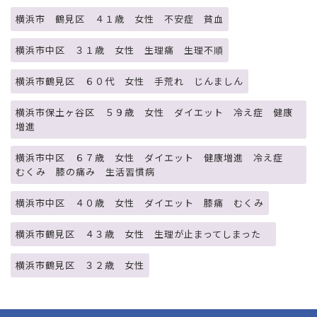
横浜市 鶴見区 ４１歳 女性 不安症 貧血
横浜市中区 ３１歳 女性 生理痛 生理不順
横浜市鶴見区 ６０代 女性 手荒れ じんましん
横浜市保土ヶ谷区 ５９歳 女性 ダイエット 冷え症 健康
増進
横浜市中区 ６７歳 女性 ダイエット 健康増進 冷え症
むくみ 膝の痛み 生活習慣病
横浜市中区 ４０歳 女性 ダイエット 膝痛 むくみ
横浜市鶴見区 ４３歳 女性 生理が止まってしまった
横浜市鶴見区 ３２歳 女性