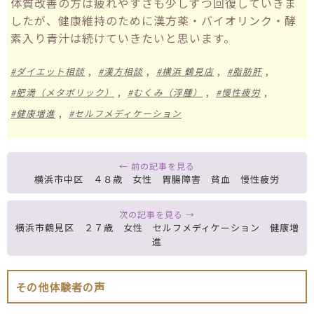
体質改善の方は疲れやすさも少しずつ回復していきま
したが、健康維持のために漢方薬・バイオリンク・酵
素入り青汁は続けていきたいと思います。
,
,
,
,
ダイエット相談
漢方相談
横浜 鶴見店
脂肪肝
,
,
,
肥満（メタボリック）
むくみ（浮腫）
慢性疲労
,
健康増進
セルフメディケーション
横浜市中区 ４８歳 女性 胃腸障害 貧血 慢性疲労
横浜市鶴見区 ２７歳 女性 セルフメディケーション 健康増
進
その他体験者の声