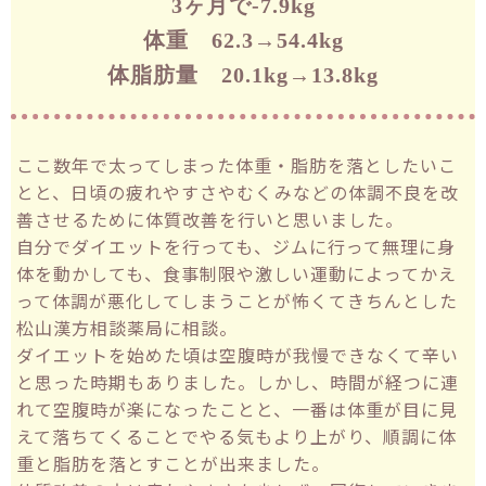
3ヶ月で-7.9kg
体重 62.3→54.4kg
体脂肪量 20.1kg→13.8kg
ここ数年で太ってしまった体重・脂肪を落としたいこ
とと、日頃の疲れやすさやむくみなどの体調不良を改
善させるために体質改善を行いと思いました。
自分でダイエットを行っても、ジムに行って無理に身
体を動かしても、食事制限や激しい運動によってかえ
って体調が悪化してしまうことが怖くてきちんとした
松山漢方相談薬局に相談。
ダイエットを始めた頃は空腹時が我慢できなくて辛い
と思った時期もありました。しかし、時間が経つに連
れて空腹時が楽になったことと、一番は体重が目に見
えて落ちてくることでやる気もより上がり、順調に体
重と脂肪を落とすことが出来ました。