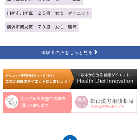
川崎市川崎区 ２５歳 女性 ダイエット
横浜市鶴見区 ７３歳 女性 腰痛
体験者の声をもっと見る