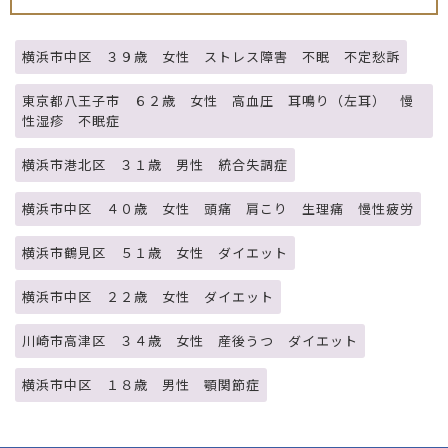
横浜市中区 ３９歳 女性 ストレス障害 不眠 不定愁訴
東京都八王子市 ６２歳 女性 高血圧 耳鳴り（左耳） 慢
性湿疹 不眠症
横浜市港北区 ３１歳 男性 統合失調症
横浜市中区 ４０歳 女性 頭痛 肩こり 生理痛 慢性疲労
横浜市鶴見区 ５１歳 女性 ダイエット
横浜市中区 ２２歳 女性 ダイエット
川崎市高津区 ３４歳 女性 産後うつ ダイエット
横浜市中区 １８歳 男性 顎関節症