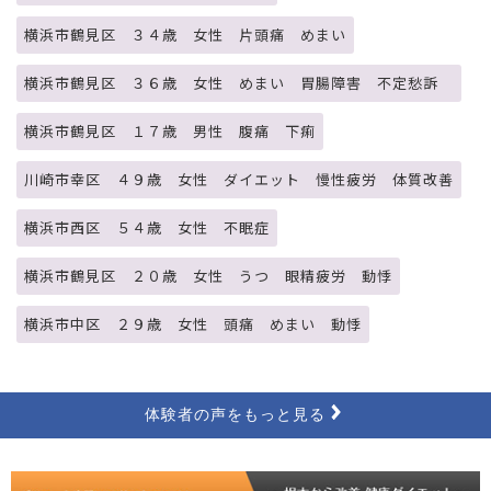
横浜市鶴見区 ３４歳 女性 片頭痛 めまい
横浜市鶴見区 ３６歳 女性 めまい 胃腸障害 不定愁訴
横浜市鶴見区 １７歳 男性 腹痛 下痢
川崎市幸区 ４９歳 女性 ダイエット 慢性疲労 体質改善
横浜市西区 ５４歳 女性 不眠症
横浜市鶴見区 ２０歳 女性 うつ 眼精疲労 動悸
横浜市中区 ２９歳 女性 頭痛 めまい 動悸
体験者の声をもっと見る