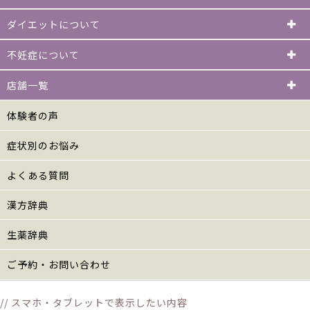
ダイエットについて
不妊症について
店舗一覧
体験者の声
症状別のお悩み
よくある質問
漢方辞典
生薬辞典
ご予約・お問い合わせ
// スマホ・タブレットで表示したい内容