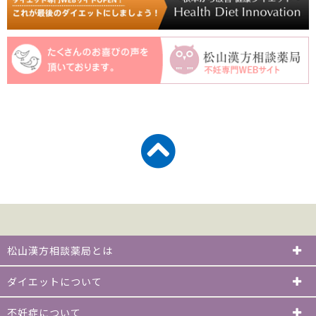
松山漢方相談薬局とは
ダイエットについて
不妊症について