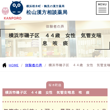
MENU
横浜桜木町・鶴見の漢方薬局
松山漢方相談薬局
体験者の声
横浜市磯子区 ４４歳 女性 気管支喘
息 咳 痰
HOME
体験者の声
横浜市磯子区 ４４歳 女性 気管支
桜木町店
横浜市磯子区 ４４歳 女性 気管支喘息 咳 痰