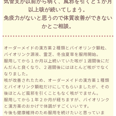
気管支が以前から弱く、風邪を引くと１か月
以上咳が続いてしまう。
免疫力がないと思うので体質改善ができない
かとご相談。
オーダーメイドの漢方薬２種類とバイオリンク顆粒、
バイオリンク源液、霊芝、冬虫夏草を服用開始。
服用してから１か月以上続いていた咳が１週間後にだ
んだんと良くなり、２週間後にはほとんど咳がでなく
なりました。
咳が改善されたため、オーダーメイドの漢方薬１種類
とバイオリンク顆粒だけにしてもらいましたが、その
後ほとんど風邪を引くこともなく咳がでません。
服用してから１年２か月が経ちますが、バイオリンク
と漢方薬のおかげで体調がすごくいいです。
今後も健康維持のため服用を続けたいと思っていま