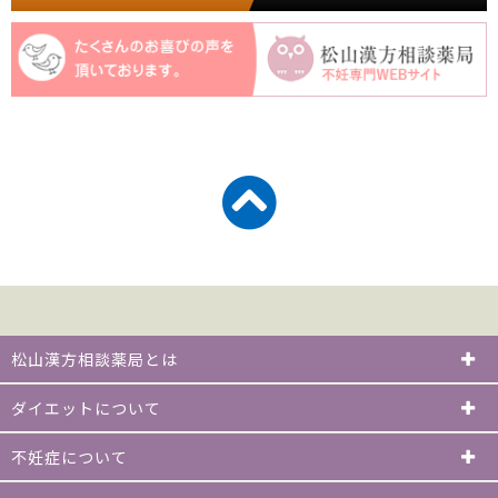
松山漢方相談薬局とは
ダイエットについて
不妊症について