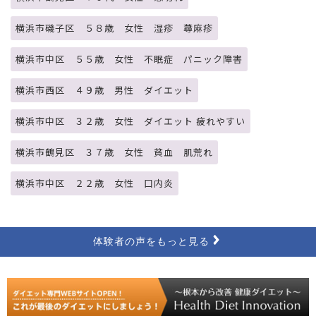
横浜市磯子区 ５８歳 女性 湿疹 蕁麻疹
横浜市中区 ５５歳 女性 不眠症 パニック障害
横浜市西区 ４９歳 男性 ダイエット
横浜市中区 ３２歳 女性 ダイエット 疲れやすい
横浜市鶴見区 ３７歳 女性 貧血 肌荒れ
横浜市中区 ２２歳 女性 口内炎
体験者の声をもっと見る