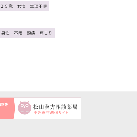
２９歳 女性 生理不順
 男性 不眠 頭痛 肩こり