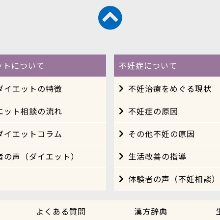
ットについて
不妊症について
ダイエットの特徴
不妊治療をめぐる現状
エット相談の流れ
不妊症の原因
ダイエットコラム
その他不妊の原因
者の声（ダイエット）
生活改善の指導
体験者の声（不妊相談）
よくある質問
漢方辞典