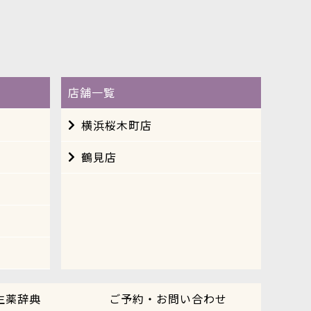
店舗一覧
横浜桜木町店
鶴見店
生薬辞典
ご予約・お問い合わせ