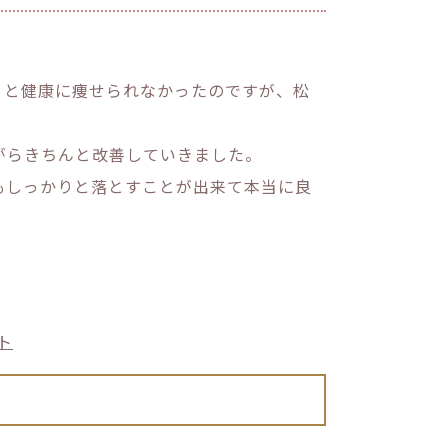
りと健康に痩せられなかったのですが、松
がらきちんと改善していきました。
もしっかりと落とすことが出来て本当に良
ト