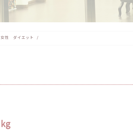
 女性 ダイエット
kg