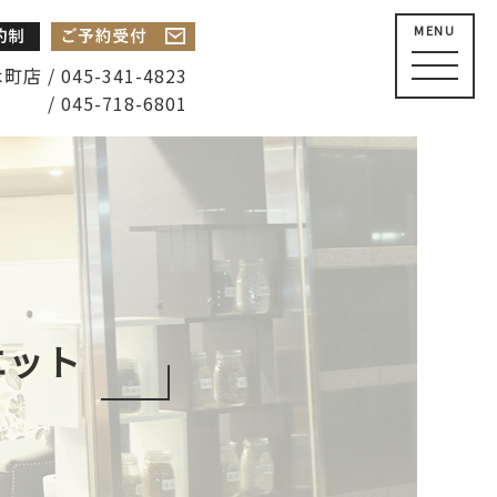
MENU
店 / 045-341-4823
/ 045-718-6801
エット