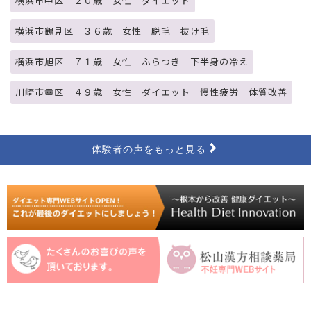
横浜市中区 ２０歳 女性 ダイエット
横浜市鶴見区 ３６歳 女性 脱毛 抜け毛
横浜市旭区 ７１歳 女性 ふらつき 下半身の冷え
川崎市幸区 ４９歳 女性 ダイエット 慢性疲労 体質改善
体験者の声をもっと見る