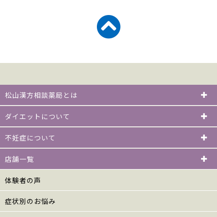
松山漢方相談薬局とは
ダイエットについて
不妊症について
店舗一覧
体験者の声
症状別のお悩み