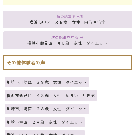
横浜市中区 ３６歳 女性 円形脱毛症
横浜市鶴見区 ４０歳 女性 ダイエット
その他体験者の声
川崎市川崎区 ３９歳 女性 ダイエット
横浜市鶴見区 ４８歳 女性 めまい 吐き気
川崎市川崎区 ２８歳 女性 ダイエット
川崎市幸区 ２４歳 女性 ダイエット