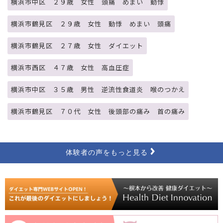
横浜市中区 ２９歳 女性 頭痛 めまい 動悸
横浜市鶴見区 ２９歳 女性 動悸 めまい 頭痛
横浜市鶴見区 ２７歳 女性 ダイエット
横浜市西区 ４７歳 女性 高血圧症
横浜市中区 ３５歳 男性 逆流性食道炎 喉のつかえ
横浜市鶴見区 ７０代 女性 後頭部の痛み 首の痛み
体験者の声をもっと見る