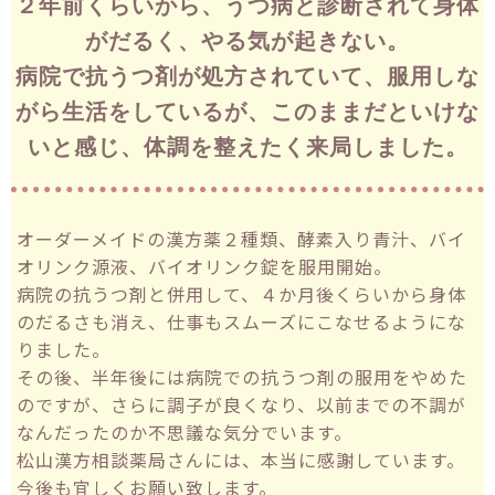
２年前くらいから、うつ病と診断されて身体
がだるく、やる気が起きない。
病院で抗うつ剤が処方されていて、服用しな
がら生活をしているが、このままだといけな
いと感じ、体調を整えたく来局しました。
オーダーメイドの漢方薬２種類、酵素入り青汁、バイ
オリンク源液、バイオリンク錠を服用開始。
病院の抗うつ剤と併用して、４か月後くらいから身体
のだるさも消え、仕事もスムーズにこなせるようにな
りました。
その後、半年後には病院での抗うつ剤の服用をやめた
のですが、さらに調子が良くなり、以前までの不調が
なんだったのか不思議な気分でいます。
松山漢方相談薬局さんには、本当に感謝しています。
今後も宜しくお願い致します。