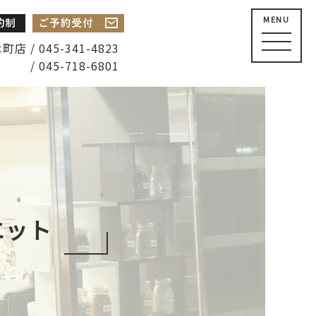
MENU
店 / 045-341-4823
/ 045-718-6801
エット