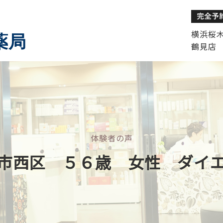
横浜桜木町
薬局
鶴見店 
体験者の声
市西区 ５６歳 女性 ダイ