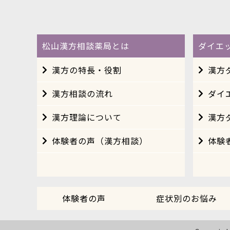
松山漢方相談薬局とは
ダイエ
漢方の特長・役割
漢方
漢方相談の流れ
ダイ
漢方理論について
漢方
体験者の声（漢方相談）
体験
体験者の声
症状別のお悩み