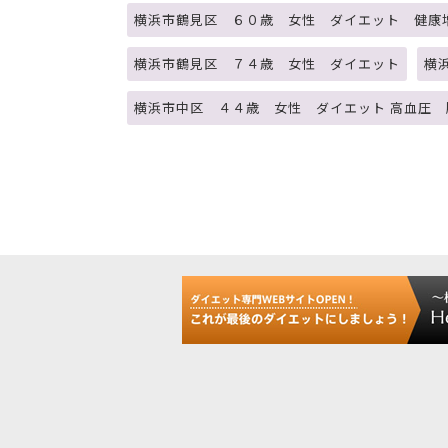
横浜市鶴見区 ６０歳 女性 ダイエット 健康
横浜市鶴見区 ７４歳 女性 ダイエット
横
横浜市中区 ４４歳 女性 ダイエット 高血圧 