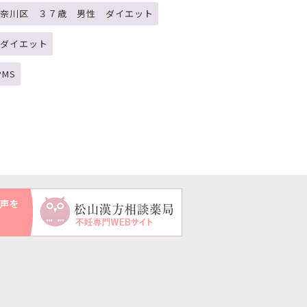
奈川区 ３７歳 男性 ダイエット
ダイエット
MS