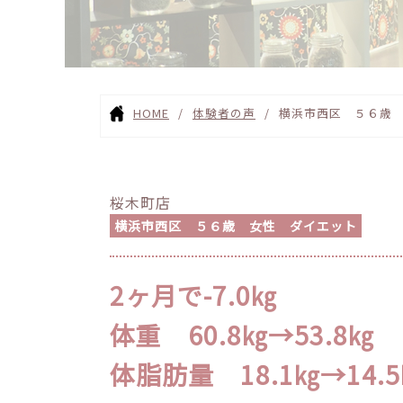
HOME
体験者の声
横浜市西区 ５６歳
桜木町店
横浜市西区 ５６歳 女性 ダイエット
2ヶ月で-7.0㎏
体重 60.8㎏→53.8㎏
体脂肪量 18.1㎏→14.