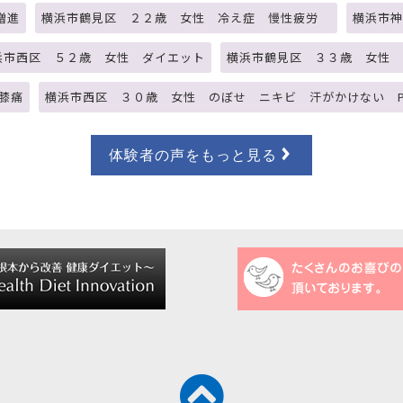
増進
横浜市鶴見区 ２２歳 女性 冷え症 慢性疲労
横浜市神
浜市西区 ５２歳 女性 ダイエット
横浜市鶴見区 ３３歳 女性 
膝痛
横浜市西区 ３０歳 女性 のぼせ ニキビ 汗がかけない P
体験者の声をもっと見る