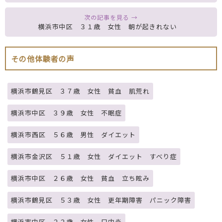
横浜市中区 ３１歳 女性 朝が起きれない
その他体験者の声
横浜市鶴見区 ３７歳 女性 貧血 肌荒れ
横浜市中区 ３９歳 女性 不眠症
横浜市西区 ５６歳 男性 ダイエット
横浜市金沢区 ５１歳 女性 ダイエット すべり症
横浜市中区 ２６歳 女性 貧血 立ち眩み
横浜市鶴見区 ５３歳 女性 更年期障害 パニック障害
横浜市中区 ２２歳 女性 口内炎