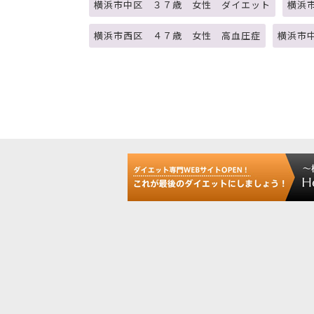
横浜市中区 ３７歳 女性 ダイエット
横浜
横浜市西区 ４７歳 女性 高血圧症
横浜市