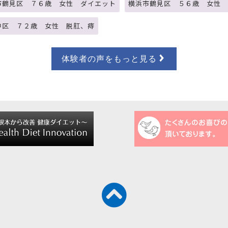
市鶴見区 ７６歳 女性 ダイエット
横浜市鶴見区 ５６歳 女性 
中区 ７２歳 女性 脱肛、痔
体験者の声をもっと見る