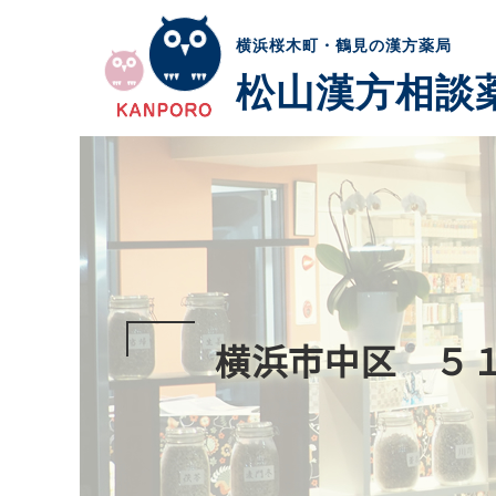
横浜桜木町・鶴見の漢方薬局
松山漢方相談
横浜市中区 ５