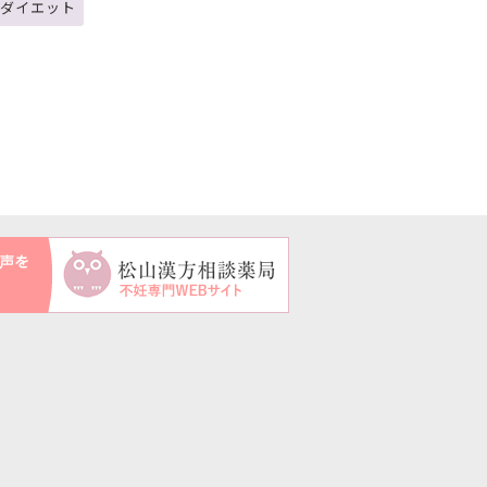
ダイエット