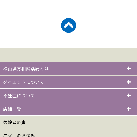
松山漢方相談薬局とは
ダイエットについて
不妊症について
店舗一覧
体験者の声
症状別のお悩み