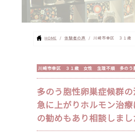
HOME
体験者の声
川崎市幸区 ３１歳
川崎市幸区 ３１歳 女性 生理不順 多のう
多のう胞性卵巣症候群の
急に上がりホルモン治療
の勧めもあり相談しまし