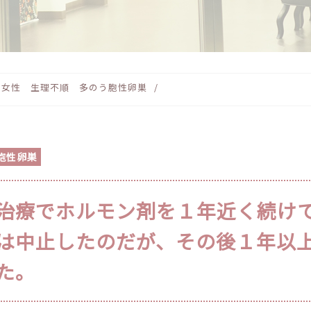
 女性 生理不順 多のう胞性卵巣
胞性卵巣
治療でホルモン剤を１年近く続け
は中止したのだが、その後１年以
た。