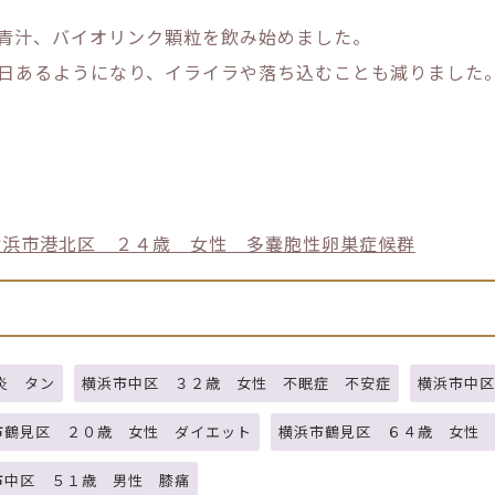
青汁、バイオリンク顆粒を飲み始めました。
日あるようになり、イライラや落ち込むことも減りました
横浜市港北区 ２４歳 女性 多嚢胞性卵巣症候群
炎 タン
横浜市中区 ３２歳 女性 不眠症 不安症
横浜市中区
市鶴見区 ２０歳 女性 ダイエット
横浜市鶴見区 ６４歳 女性 
市中区 ５１歳 男性 膝痛