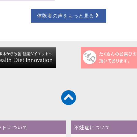
体験者の声をもっと見る
ットについて
不妊症について