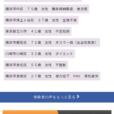
横浜市中区 ７５歳 女性 糖尿病網膜症 倦怠感
横浜市保土ヶ谷区 ３７歳 女性 生理不順
東京都立川市 ４１歳 女性 不定愁訴
横浜市鶴見区 ７２歳 女性 オスラー病（出血性疾患）
川崎市川崎区 ３３歳 女性 ダイエット
横浜市港北区 ５５歳 女性 不整脈
横浜市港南区 ２７歳 女性 視力低下 PMS 慢性疲労
体験者の声をもっと見る