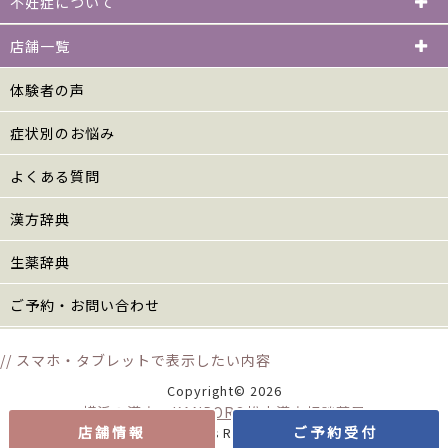
不妊症について
店舗一覧
体験者の声
症状別のお悩み
よくある質問
漢方辞典
生薬辞典
ご予約・お問い合わせ
// スマホ・タブレットで表示したい内容
Copyright© 2026
横浜の漢方 KANPORO松山漢方相談薬局
店舗情報
ご予約受付
All Rights Reserved.