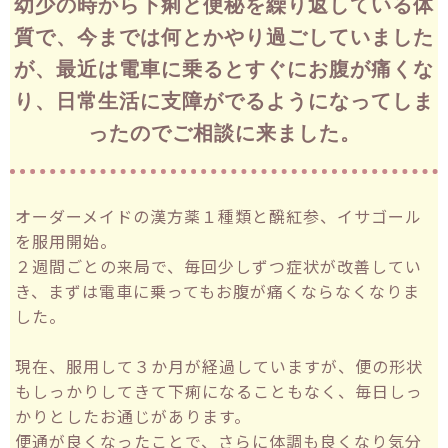
幼少の時から下痢と便秘を繰り返している体
質で、今までは何とかやり過ごしていました
が、最近は電車に乗るとすぐにお腹が痛くな
り、日常生活に支障がでるようになってしま
ったのでご相談に来ました。
オーダーメイドの漢方薬１種類と醗紅参、イサゴール
を服用開始。
２週間ごとの来局で、毎回少しずつ症状が改善してい
き、まずは電車に乗ってもお腹が痛くならなくなりま
した。
現在、服用して３か月が経過していますが、便の形状
もしっかりしてきて下痢になることもなく、毎日しっ
かりとしたお通じがあります。
便通が良くなったことで、さらに体調も良くなり気分