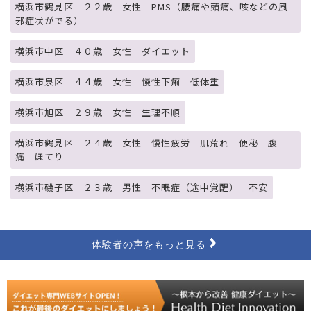
横浜市鶴見区 ２２歳 女性 PMS（腰痛や頭痛、咳などの風
邪症状がでる）
横浜市中区 ４０歳 女性 ダイエット
横浜市泉区 ４４歳 女性 慢性下痢 低体重
横浜市旭区 ２９歳 女性 生理不順
横浜市鶴見区 ２４歳 女性 慢性疲労 肌荒れ 便秘 腹
痛 ほてり
横浜市磯子区 ２３歳 男性 不眠症（途中覚醒） 不安
体験者の声をもっと見る