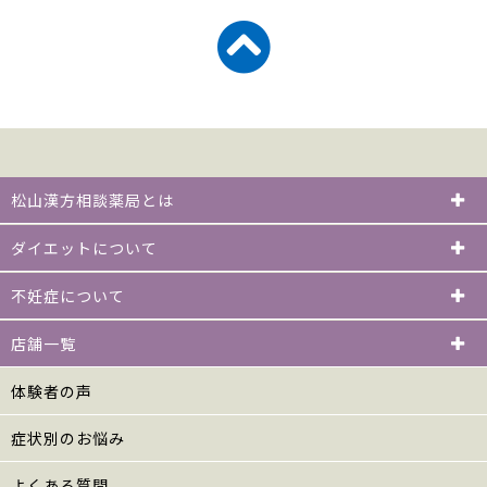
松山漢方相談薬局とは
ダイエットについて
不妊症について
店舗一覧
体験者の声
症状別のお悩み
よくある質問