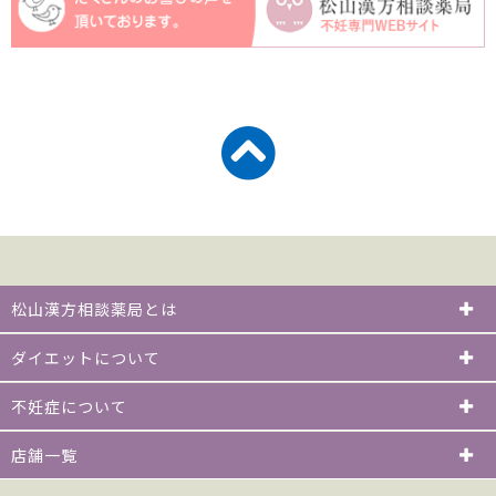
松山漢方相談薬局とは
ダイエットについて
不妊症について
店舗一覧