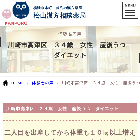
MENU
横浜桜木町・鶴見の漢方薬局
松山漢方相談薬局
体験者の声
川崎市高津区 ３４歳 女性 産後うつ
ダイエット
HOME
体験者の声
川崎市高津区 ３４歳 女性 産後う
川崎市高津区 ３４歳 女性 産後うつ ダイエット
二人目を出産してから体重も１０㎏以上増え