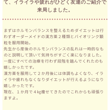
て、イライラや疲れがひどく友達のご紹介で
来局しました。
まずはホルモンバランスを整えるためダイエットは行
わずオーダーメイドの漢方薬２種類とバイオリンク顆
粒を服用開始。
先生から産後のホルモンバランスの乱れは一時的なも
のと説明して頂いて気持ちがすごく楽になりました。
一度にすべての治療を行わず段階を踏んでくれたのも
嬉しかったです。
漢方薬を服用して２か月後には体調もよくなり、イラ
イラや疲れもなくなりダイエットが行えるようになり
嬉しかったです。
現在、１か月で４㎏痩せてきたのでこれからも頑張り
ますよ。