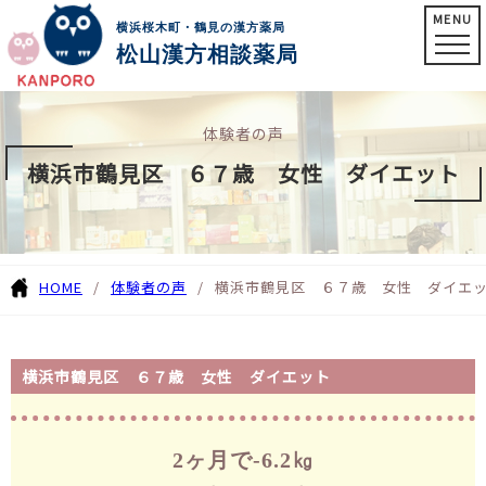
MENU
横浜桜木町・鶴見の漢方薬局
松山漢方相談薬局
体験者の声
横浜市鶴見区 ６７歳 女性 ダイエット
HOME
体験者の声
横浜市鶴見区 ６７歳 女性 ダイエ
横浜市鶴見区 ６７歳 女性 ダイエット
2ヶ月で-6.2㎏