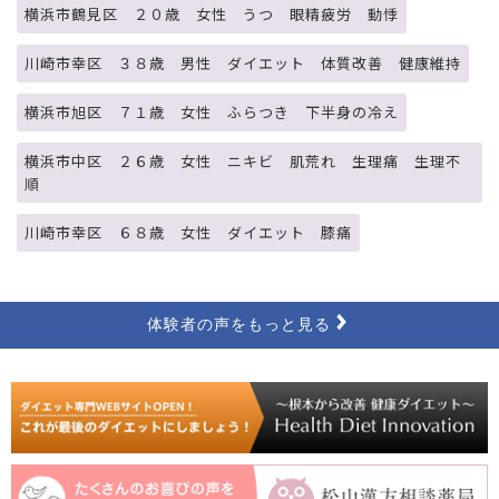
横浜市鶴見区 ２０歳 女性 うつ 眼精疲労 動悸
川崎市幸区 ３８歳 男性 ダイエット 体質改善 健康維持
横浜市旭区 ７１歳 女性 ふらつき 下半身の冷え
横浜市中区 ２６歳 女性 ニキビ 肌荒れ 生理痛 生理不
順
川崎市幸区 ６８歳 女性 ダイエット 膝痛
体験者の声をもっと見る