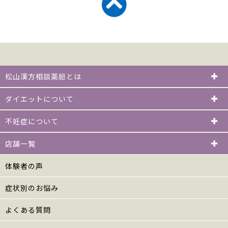
松山漢方相談薬局とは
ダイエットについて
不妊症について
店舗一覧
体験者の声
症状別のお悩み
よくある質問