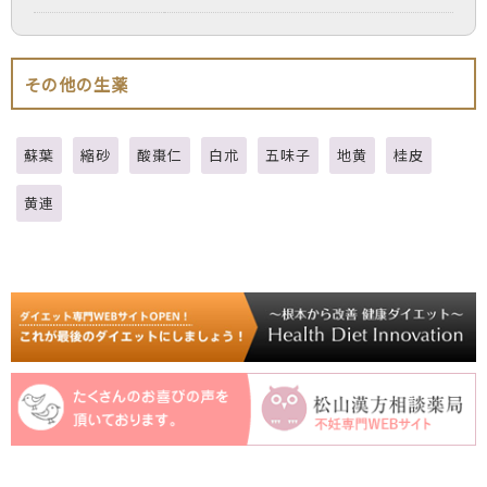
その他の生薬
蘇葉
縮砂
酸棗仁
白朮
五味子
地黄
桂皮
黄連