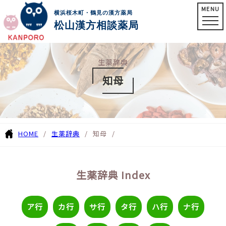
MENU
横浜桜木町・鶴見の漢方薬局
松山漢方相談薬局
生薬辞典
知母
HOME
生薬辞典
知母
生薬辞典 Index
ア行
カ行
サ行
タ行
ハ行
ナ行