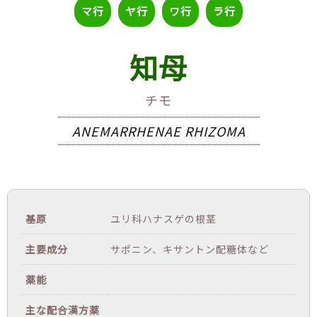
マ行
ヤ行
ワ行
ラ行
知母
チモ
ANEMARRHENAE RHIZOMA
基原
ユリ科ハナスゲの根茎
主要成分
サポニン、キサントン配糖体など
薬能
主な配合漢方薬