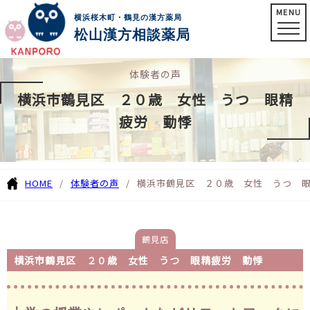
MENU
横浜桜木町・鶴見の漢方薬局
松山漢方相談薬局
体験者の声
横浜市鶴見区 ２０歳 女性 うつ 眼精
疲労 動悸
HOME
体験者の声
横浜市鶴見区 ２０歳 女性 うつ 
鶴見店
横浜市鶴見区 ２０歳 女性 うつ 眼精疲労 動悸