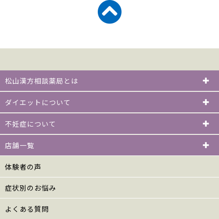
松山漢方相談薬局とは
ダイエットについて
不妊症について
店舗一覧
体験者の声
症状別のお悩み
よくある質問