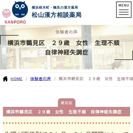
MENU
横浜桜木町・鶴見の漢方薬局
松山漢方相談薬局
体験者の声
横浜市鶴見区 ２９歳 女性 生理不順
自律神経失調症
HOME
体験者の声
横浜市鶴見区 ２９歳 女性 生理不
鶴見店
横浜市鶴見区 ２９歳 女性 生理不順 自律神経失調症