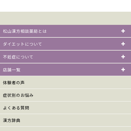
松山漢方相談薬局とは
ダイエットについて
不妊症について
店舗一覧
体験者の声
症状別のお悩み
よくある質問
漢方辞典