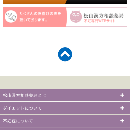
松山漢方相談薬局とは
ダイエットについて
不妊症について