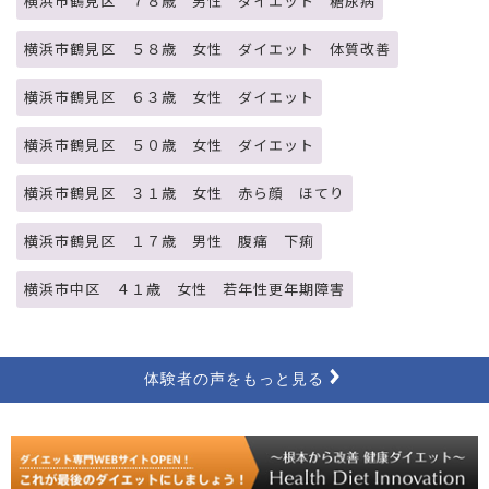
横浜市鶴見区 ７８歳 男性 ダイエット 糖尿病
横浜市鶴見区 ５８歳 女性 ダイエット 体質改善
横浜市鶴見区 ６３歳 女性 ダイエット
横浜市鶴見区 ５０歳 女性 ダイエット
横浜市鶴見区 ３１歳 女性 赤ら顔 ほてり
横浜市鶴見区 １７歳 男性 腹痛 下痢
横浜市中区 ４１歳 女性 若年性更年期障害
体験者の声をもっと見る