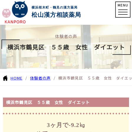
MENU
横浜桜木町・鶴見の漢方薬局
松山漢方相談薬局
体験者の声
横浜市鶴見区 ５５歳 女性 ダイエット
HOME
体験者の声
横浜市鶴見区 ５５歳 女性 ダイエ
横浜市鶴見区 ５５歳 女性 ダイエット
3ヶ月で-9.2㎏