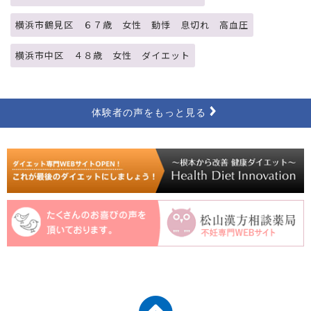
横浜市鶴見区 ６７歳 女性 動悸 息切れ 高血圧
横浜市中区 ４８歳 女性 ダイエット
体験者の声をもっと見る