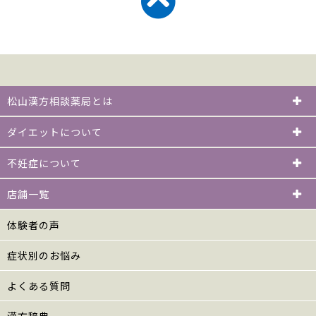
松山漢方相談薬局とは
ダイエットについて
不妊症について
店舗一覧
体験者の声
症状別のお悩み
よくある質問
漢方辞典