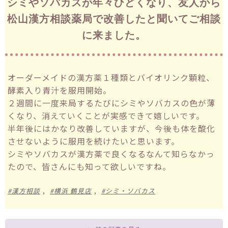
シミやソバカスが年々ひどくなり、友人から
松山漢方相談薬局で改善したと聞いてご相談
に来ました。
オーダーメイドの漢方薬１種類とバイオリンク顆粒、
酵素入り青汁を服用開始。
２週間に一度来局するたびにシミやソバカスの色が薄
くなり、消えていくことが実感できて嬉しいです。
半年後にはかなり改善していますが、今後も体を酸化
させないように服用を続けたいと思います。
シミやソバカスが漢方薬で良くなるなんて知らなかっ
たので、皆さんにも知って欲しいですね。
,
,
漢方相談
横浜 鶴見店
シミ・ソバカス