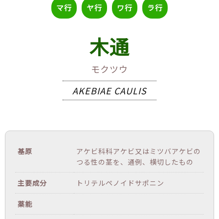
マ行
ヤ行
ワ行
ラ行
木通
モクツウ
AKEBIAE CAULIS
基原
アケビ科科アケビ又はミツバアケビの
つる性の茎を、通例、横切したもの
主要成分
トリテルペノイドサポニン
薬能