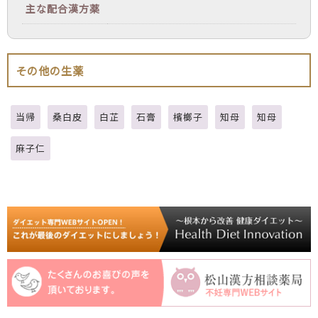
主な配合漢方薬
その他の生薬
当帰
桑白皮
白芷
石膏
檳榔子
知母
知母
麻子仁