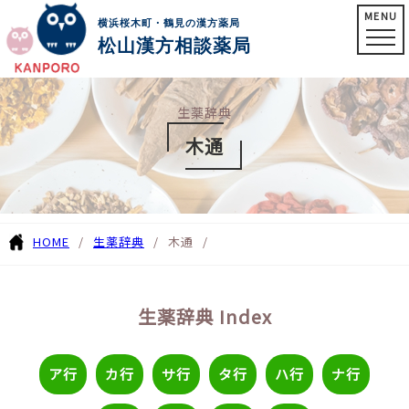
MENU
横浜桜木町・鶴見の漢方薬局
松山漢方相談薬局
生薬辞典
木通
HOME
生薬辞典
木通
生薬辞典 Index
ア行
カ行
サ行
タ行
ハ行
ナ行