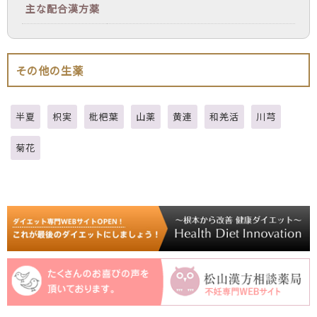
主な配合漢方薬
その他の生薬
半夏
枳実
枇杷葉
山薬
黄連
和羌活
川芎
菊花