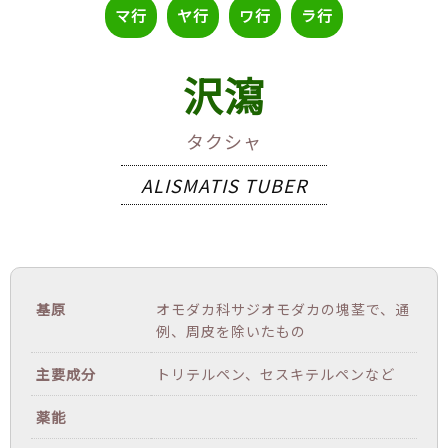
マ行
ヤ行
ワ行
ラ行
沢瀉
タクシャ
ALISMATIS TUBER
基原
オモダカ科サジオモダカの塊茎で、通
例、周皮を除いたもの
主要成分
トリテルペン、セスキテルペンなど
薬能