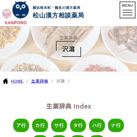
MENU
横浜桜木町・鶴見の漢方薬局
松山漢方相談薬局
生薬辞典
沢瀉
HOME
生薬辞典
沢瀉
生薬辞典 Index
ア行
カ行
サ行
タ行
ハ行
ナ行